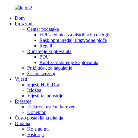
Dom
Proizvodi
Centar podataka
HPC-Jedinica za distribuciju energije
Rasklopni uređaji i razvodne ploče
Regali
Rudarenje kriptovaluta
PDU
Kabl za rudarenje kriptovaluta
Priključak za napajanje
Žičani svežanj
Vijesti
Vijesti HOUD-a
Izložba
Vijesti iz industrije
Rješenje
Elektroakustični hardver
Konektor
Često postavljana pitanja
O nama
Ko smo mi
Historija