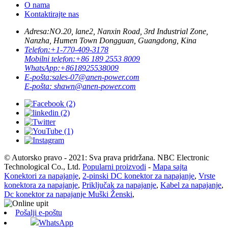
O nama
Kontaktirajte nas
Adresa:
NO.20, lane2, Nanxin Road, 3rd Industrial Zone,
Nanzha, Humen Town Dongguan, Guangdong, Kina
Telefon:
+1-770-409-3178
Mobilni telefon:
+86 189 2553 8009
WhatsApp:
+8618925538009
E-pošta:
sales-07@anen-power.com
E-pošta:
shawn@anen-power.com
© Autorsko pravo - 2021: Sva prava pridržana. NBC Electronic
Technological Co., Ltd.
Popularni proizvodi
-
Mapa sajta
Konektori za napajanje
,
2-pinski DC konektor za napajanje
,
Vrste
konektora za napajanje
,
Priključak za napajanje
,
Kabel za napajanje
,
Dc konektor za napajanje Muški Ženski
,
Pošalji e-poštu
WhatsApp