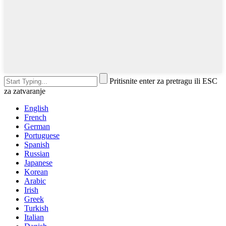
Pritisnite enter za pretragu ili ESC
za zatvaranje
English
French
German
Portuguese
Spanish
Russian
Japanese
Korean
Arabic
Irish
Greek
Turkish
Italian