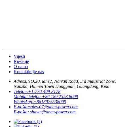
Vijesti
Rješenje
O nama
Kontaktirajte nas
Adresa:
NO.20, lane2, Nanxin Road, 3rd Industrial Zone,
Nanzha, Humen Town Dongguan, Guangdong, Kina
Telefon:
+1-770-409-3178
Mobilni telefon:
+86 189 2553 8009
WhatsApp:
+8618925538009
E-pošta:
sales-07@anen-power.com
E-pošta:
shawn@anen-power.com