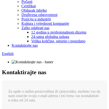
Počasti
Certifikat
Obilazak fabrike
Društvena odgovornost
Pozicija u industriji
Kultura i vrijednosti kompanije
Zašto odabrati nas
12 godina u profesionalnom dizajnu
24-satna globalna usluga
Velika količina, sigurno i pouzdano
Kontaktirajte nas
English
Kontaktirajte nas
Za upite o našim proizvodima ili cjenovniku, molimo vas da
nam ostavite svoju e-mail adresu i mi ćemo vas kontaktirati
u roku od 24 sata.