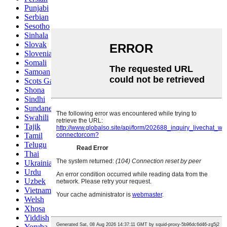
Punjabi
Serbian
Sesotho
Sinhala
Slovak
Slovenian
Somali
Samoan
Scots Gaelic
Shona
Sindhi
Sundanese
Swahili
Tajik
Tamil
Telugu
Thai
Ukrainian
Urdu
Uzbek
Vietnamese
Welsh
Xhosa
Yiddish
Yoruba