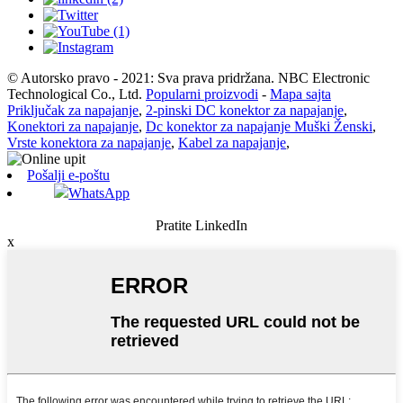
© Autorsko pravo - 2021: Sva prava pridržana. NBC Electronic
Technological Co., Ltd.
Popularni proizvodi
-
Mapa sajta
Priključak za napajanje
,
2-pinski DC konektor za napajanje
,
Konektori za napajanje
,
Dc konektor za napajanje Muški Ženski
,
Vrste konektora za napajanje
,
Kabel za napajanje
,
Pošalji e-poštu
WhatsApp
Pratite LinkedIn
x