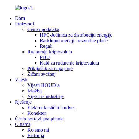
Dom
Proizvodi
Centar podataka
HPC-Jedinica za distribuciju energije
Rasklopni uređaji i razvodne ploče
Regali
Rudarenje kriptovaluta
PDU
Kabl za rudarenje kriptovaluta
Priključak za napajanje
Žičani svežanj
Vijesti
Vijesti HOUD-a
Izložba
Vijesti iz industrije
Rješenje
Elektroakustični hardver
Konektor
Često postavljana pitanja
O nama
Ko smo mi
Historija