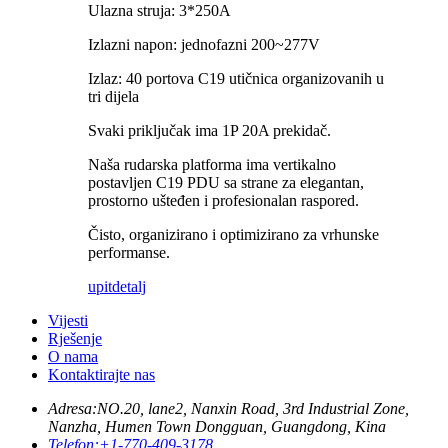
Ulazna struja: 3*250A
Izlazni napon: jednofazni 200~277V
Izlaz: 40 portova C19 utičnica organizovanih u
tri dijela
Svaki priključak ima 1P 20A prekidač.
Naša rudarska platforma ima vertikalno
postavljen C19 PDU sa strane za elegantan,
prostorno ušteđen i profesionalan raspored.
Čisto, organizirano i optimizirano za vrhunske
performanse.
upit
detalj
Vijesti
Rješenje
O nama
Kontaktirajte nas
Adresa:
NO.20, lane2, Nanxin Road, 3rd Industrial Zone,
Nanzha, Humen Town Dongguan, Guangdong, Kina
Telefon:
+1-770-409-3178