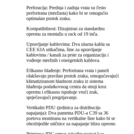
Perforacija: Prednja i zadnja vrata su često
perforirana (mrežasta) kako bi se omogućio
optimalan protok zraka.
Kompatibilnost: Dizajniran za standardnu ​​
opremu za montažu u rack od 19 inča.
Upravljanje kablovima: Dva ulazna kabla sa
CEE 63A utikačima, šine za upravljanje
kablovima / kanali za prste za organizaciju i
vođenje mrežnih i energetskih kablova.
Efikasno hlađenje: Perforirana vrata i paneli
olakšavaju pravilan protok zraka, omogućavajući
klimatiziranom hladnom zraku iz sistema
hlađenja podatkovnog centra da struji kroz
opremu i efikasno ispuhuje vrući zrak,
sprječavajući pregrijavanje.
Vertikalni PDU (jedinica za distribuciju
napajanja): Dva pametna PDU-a C39 sa 36
portova montirana na vertikalne šine kako bi se
obezbijedile utičnice za napajanje blizu opreme.
Primjena: IDC ormar, također poznat kao