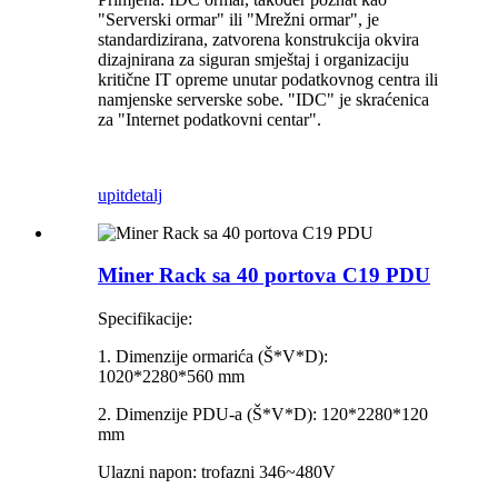
"Serverski ormar" ili "Mrežni ormar", je
standardizirana, zatvorena konstrukcija okvira
dizajnirana za siguran smještaj i organizaciju
kritične IT opreme unutar podatkovnog centra ili
namjenske serverske sobe. "IDC" je skraćenica
za "Internet podatkovni centar".
upit
detalj
Miner Rack sa 40 portova C19 PDU
Specifikacije:
1. Dimenzije ormarića (Š*V*D):
1020*2280*560 mm
2. Dimenzije PDU-a (Š*V*D): 120*2280*120
mm
Ulazni napon: trofazni 346~480V