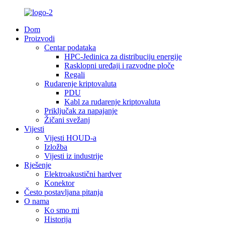
Dom
Proizvodi
Centar podataka
HPC-Jedinica za distribuciju energije
Rasklopni uređaji i razvodne ploče
Regali
Rudarenje kriptovaluta
PDU
Kabl za rudarenje kriptovaluta
Priključak za napajanje
Žičani svežanj
Vijesti
Vijesti HOUD-a
Izložba
Vijesti iz industrije
Rješenje
Elektroakustični hardver
Konektor
Često postavljana pitanja
O nama
Ko smo mi
Historija