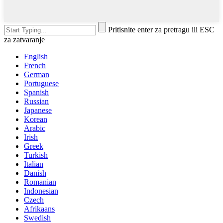
Pritisnite enter za pretragu ili ESC
za zatvaranje
English
French
German
Portuguese
Spanish
Russian
Japanese
Korean
Arabic
Irish
Greek
Turkish
Italian
Danish
Romanian
Indonesian
Czech
Afrikaans
Swedish