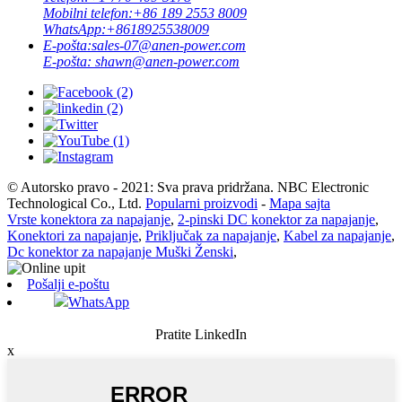
Mobilni telefon:
+86 189 2553 8009
WhatsApp:
+8618925538009
E-pošta:
sales-07@anen-power.com
E-pošta:
shawn@anen-power.com
© Autorsko pravo - 2021: Sva prava pridržana. NBC Electronic
Technological Co., Ltd.
Popularni proizvodi
-
Mapa sajta
Vrste konektora za napajanje
,
2-pinski DC konektor za napajanje
,
Konektori za napajanje
,
Priključak za napajanje
,
Kabel za napajanje
,
Dc konektor za napajanje Muški Ženski
,
Pošalji e-poštu
WhatsApp
Pratite LinkedIn
x