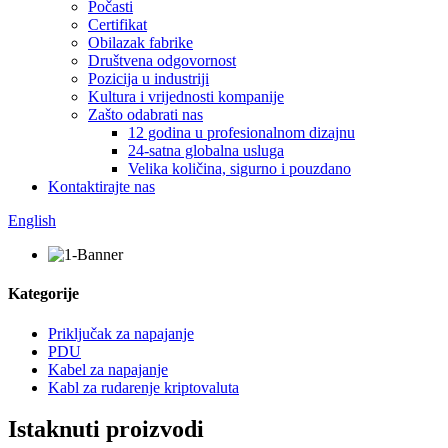
Počasti
Certifikat
Obilazak fabrike
Društvena odgovornost
Pozicija u industriji
Kultura i vrijednosti kompanije
Zašto odabrati nas
12 godina u profesionalnom dizajnu
24-satna globalna usluga
Velika količina, sigurno i pouzdano
Kontaktirajte nas
English
Kategorije
Priključak za napajanje
PDU
Kabel za napajanje
Kabl za rudarenje kriptovaluta
Istaknuti proizvodi