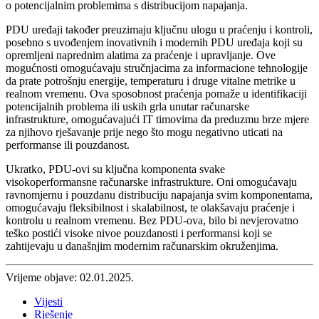
o potencijalnim problemima s distribucijom napajanja.
PDU uređaji također preuzimaju ključnu ulogu u praćenju i kontroli,
posebno s uvođenjem inovativnih i modernih PDU uređaja koji su
opremljeni naprednim alatima za praćenje i upravljanje. Ove
mogućnosti omogućavaju stručnjacima za informacione tehnologije
da prate potrošnju energije, temperaturu i druge vitalne metrike u
realnom vremenu. Ova sposobnost praćenja pomaže u identifikaciji
potencijalnih problema ili uskih grla unutar računarske
infrastrukture, omogućavajući IT timovima da preduzmu brze mjere
za njihovo rješavanje prije nego što mogu negativno uticati na
performanse ili pouzdanost.
Ukratko, PDU-ovi su ključna komponenta svake
visokoperformansne računarske infrastrukture. Oni omogućavaju
ravnomjernu i pouzdanu distribuciju napajanja svim komponentama,
omogućavaju fleksibilnost i skalabilnost, te olakšavaju praćenje i
kontrolu u realnom vremenu. Bez PDU-ova, bilo bi nevjerovatno
teško postići visoke nivoe pouzdanosti i performansi koji se
zahtijevaju u današnjim modernim računarskim okruženjima.
Vrijeme objave: 02.01.2025.
Vijesti
Rješenje