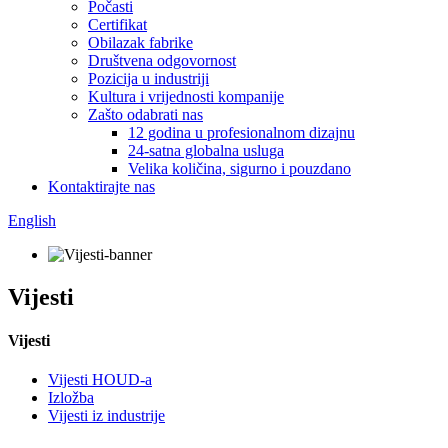
Počasti
Certifikat
Obilazak fabrike
Društvena odgovornost
Pozicija u industriji
Kultura i vrijednosti kompanije
Zašto odabrati nas
12 godina u profesionalnom dizajnu
24-satna globalna usluga
Velika količina, sigurno i pouzdano
Kontaktirajte nas
English
Vijesti
Vijesti
Vijesti HOUD-a
Izložba
Vijesti iz industrije